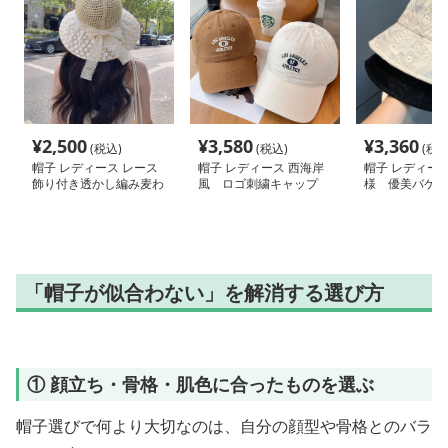
¥
2,500
¥
3,580
¥
3,360
(税込)
(税込)
(税込
帽子 レディース レース
帽子 レディース 西海岸
帽子 レディース
飾り付き透かし編み麦わ
風 ロゴ刺繍キャップ
様 優美バケッ
ら帽子
「帽子が似合わない」を解消する選び方
① 顔立ち・骨格・肌色に合ったものを選ぶ
帽子選びで何より大切なのは、自分の顔型や骨格とのバラ