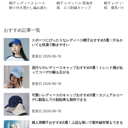
帽子 レディース レース
帽子 レディース 西海岸
帽子 レディース
飾り付き透かし編み麦わ
風 ロゴ刺繍キャップ
様 優美バケッ
ら帽子
おすすめ記事一覧
スポーツにぴったりなレディース帽子おすすめ5選！汗をか
いても快適で動きやすい
更新日
2026-06-18
流行りのレディースキャップおすすめ5選！トレンド感があ
ってコーデの幅も広がる
更新日
2026-06-18
可愛いレディースのキャップおすすめ5選！カジュアルコー
デに馴染んで小顔効果も期待できる
更新日
2026-06-18
婦人用帽子おすすめ5選！上品な装いで紫外線対策もできる