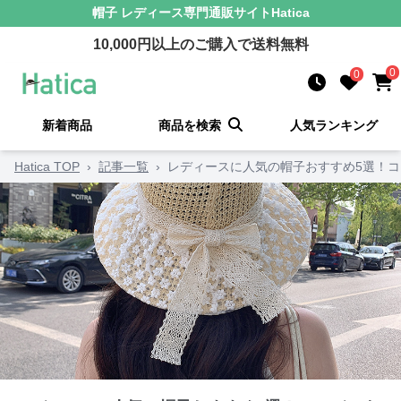
帽子 レディース
専門通販サイト
Hatica
10,000
円以上のご購入で送料無料
0
0
新着商品
商品を検索
人気ランキング
Hatica TOP
›
記事一覧
›
レディースに人気の帽子おすすめ5選！