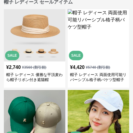
帽子 レディース セールアイテム
SALE
SALE
¥
2,740
¥
4,420
¥
3560
(割引前)
¥
5740
(割引前)
帽子 レディース 優雅な平頂麦わ
帽子 レディース 両面使用可能リ
ら帽子リボン付き遮陽帽
バーシブル格子柄バケツ型帽子