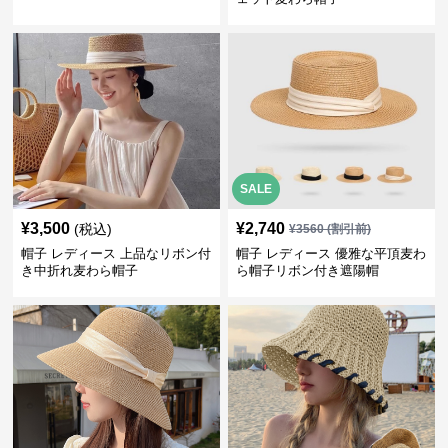
SALE
¥
3,500
¥
2,740
(税込)
¥
3560
(割引前)
帽子 レディース 上品なリボン付
帽子 レディース 優雅な平頂麦わ
き中折れ麦わら帽子
ら帽子リボン付き遮陽帽