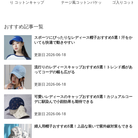
り コットンキャップ
テージ風コットンバケッ
ゴ入りコットン
トハット
おすすめ記事一覧
スポーツにぴったりなレディース帽子おすすめ5選！汗をか
いても快適で動きやすい
更新日
2026-06-18
流行りのレディースキャップおすすめ5選！トレンド感があ
ってコーデの幅も広がる
更新日
2026-06-18
可愛いレディースのキャップおすすめ5選！カジュアルコー
デに馴染んで小顔効果も期待できる
更新日
2026-06-18
婦人用帽子おすすめ5選！上品な装いで紫外線対策もできる