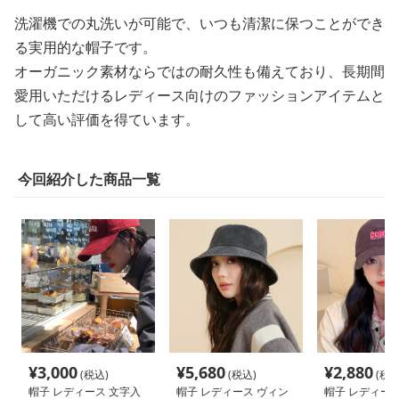
洗濯機での丸洗いが可能で、いつも清潔に保つことができ
る実用的な帽子です。
オーガニック素材ならではの耐久性も備えており、長期間
愛用いただけるレディース向けのファッションアイテムと
して高い評価を得ています。
今回紹介した商品一覧
¥
3,000
¥
5,680
¥
2,880
(税込)
(税込)
(税込
帽子 レディース 文字入
帽子 レディース ヴィン
帽子 レディース