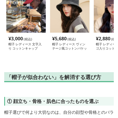
¥
3,000
¥
5,680
¥
2,880
(税込)
(税込)
(税込
帽子 レディース 文字入
帽子 レディース ヴィン
帽子 レディース
り コットンキャップ
テージ風コットンバケッ
ゴ入りコットン
トハット
「帽子が似合わない」を解消する選び方
① 顔立ち・骨格・肌色に合ったものを選ぶ
帽子選びで何より大切なのは、自分の顔型や骨格とのバラ