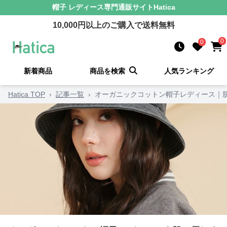
帽子 レディース
専門通販サイト
Hatica
10,000
円以上のご購入で送料無料
0
0
新着商品
商品を検索
人気ランキング
Hatica TOP
›
記事一覧
›
オーガニックコットン帽子レディース｜