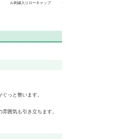
ル刺繍入りローキャップ
テージ風ユーズド加工キ
メッシュキャッ
ャップ
がぐっと整います。
の雰囲気も引き立ちます。