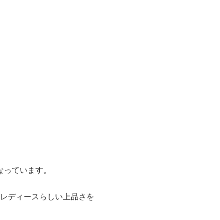
なっています。
とレディースらしい上品さを