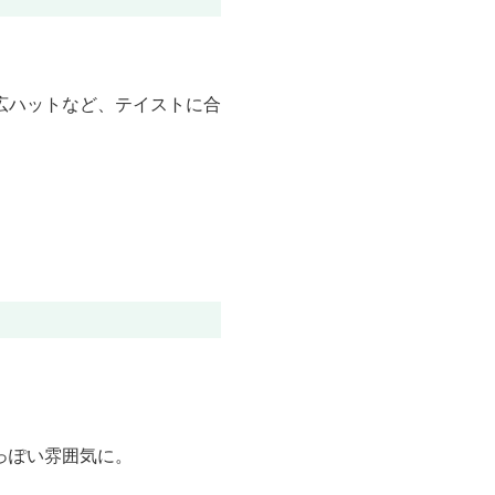
。
広ハットなど、テイストに合
っぽい雰囲気に。