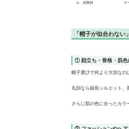
ル 綿素材
テ
ッ
「帽子が似合わない
① 顔立ち・骨格・肌
帽子選びで何より大切なの
丸顔なら縦長シルエット、
さらに肌の色に合ったカラ
② ファッションやヘ