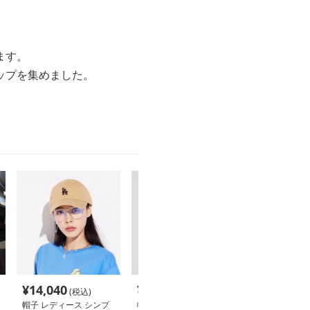
ます。
ップを集めました。
¥
14,040
¥
14,500
¥
3,720
(税込)
(税込)
(税込
帽子 レディース シンプ
帽子 レディース ヴィン
帽子 レディース