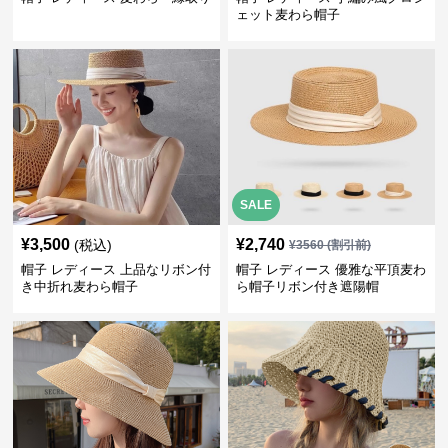
ェット麦わら帽子
SALE
¥
3,500
¥
2,740
(税込)
¥
3560
(割引前)
帽子 レディース 上品なリボン付
帽子 レディース 優雅な平頂麦わ
き中折れ麦わら帽子
ら帽子リボン付き遮陽帽