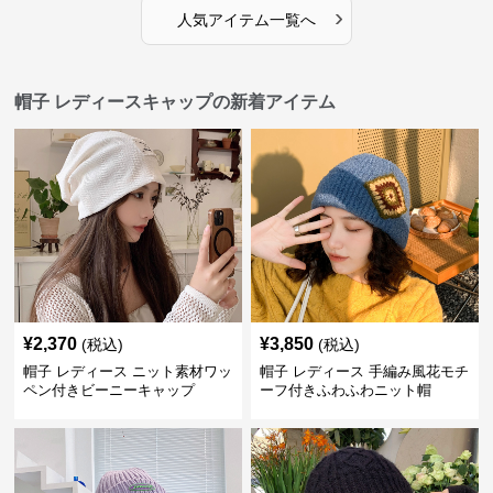
›
人気アイテム一覧へ
帽子 レディースキャップの新着アイテム
¥
2,370
¥
3,850
(税込)
(税込)
帽子 レディース ニット素材ワッ
帽子 レディース 手編み風花モチ
ペン付きビーニーキャップ
ーフ付きふわふわニット帽