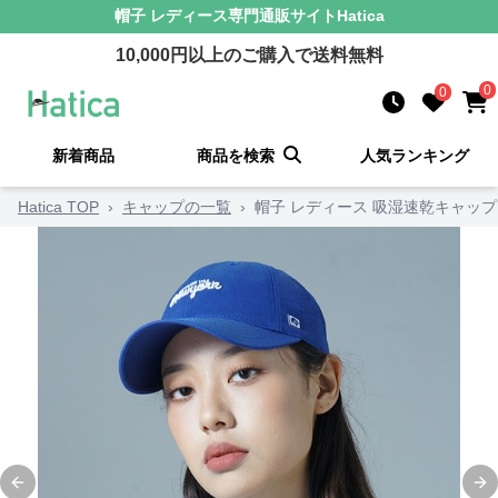
帽子 レディース
専門通販サイト
Hatica
10,000
円以上のご購入で送料無料
0
0
新着商品
商品を検索
人気ランキング
Hatica TOP
›
キャップの一覧
›
帽子 レディース 吸湿速乾キャップ
Previous slide
Ne