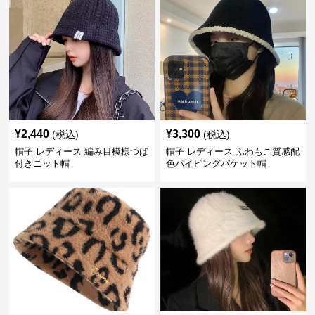
¥
2,440
¥
3,300
(税込)
(税込)
帽子 レディース 編み目模様つば
帽子 レディース ふわもこ質感配
付きニット帽
色パイピングバケット帽