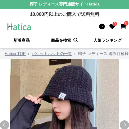
帽子 レディース
専門通販サイト
Hatica
10,000
円以上のご購入で送料無料
0
0
新着商品
商品を検索
人気ランキング
Hatica TOP
›
バケットハットの一覧
›
帽子 レディース 編み目模
Previous slide
Ne