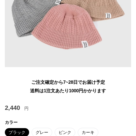
ご注文確定から7~28日でお届け予定
送料は1注文あたり
1000
円かかります
2,440
円
カラー
ブラック
グレー
ピンク
カーキ