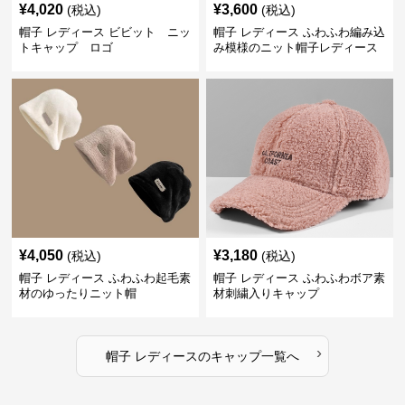
¥
4,020
¥
3,600
(税込)
(税込)
帽子 レディース ビビット ニッ
帽子 レディース ふわふわ編み込
トキャップ ロゴ
み模様のニット帽子レディース
¥
4,050
¥
3,180
(税込)
(税込)
帽子 レディース ふわふわ起毛素
帽子 レディース ふわふわボア素
材のゆったりニット帽
材刺繍入りキャップ
›
帽子 レディース
の
キャップ
一覧へ