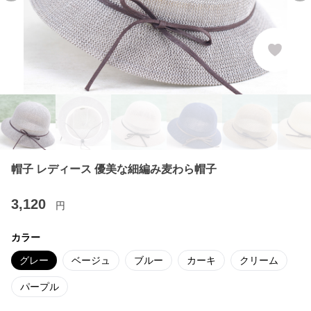
帽子 レディース 優美な細編み麦わら帽子
3,120
円
カラー
グレー
ベージュ
ブルー
カーキ
クリーム
パープル