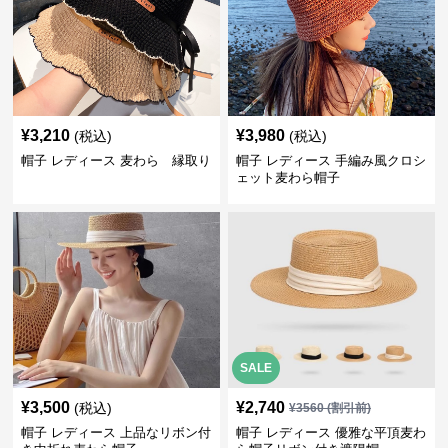
¥
3,210
¥
3,980
(税込)
(税込)
帽子 レディース 麦わら 縁取り
帽子 レディース 手編み風クロシ
ェット麦わら帽子
SALE
¥
3,500
¥
2,740
(税込)
¥
3560
(割引前)
帽子 レディース 上品なリボン付
帽子 レディース 優雅な平頂麦わ