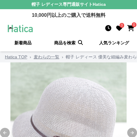
帽子 レディース
専門通販サイト
Hatica
10,000
円以上のご購入で送料無料
0
0
新着商品
商品を検索
人気ランキング
Hatica TOP
›
麦わらの一覧
›
帽子 レディース 優美な細編み麦わ
Previous slide
Ne