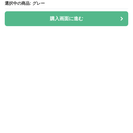
選択中の商品: グレー
選択中の商品: グレー
購入画面に進む
購入画面に進む
Hatica
について
会社概要
利用規約