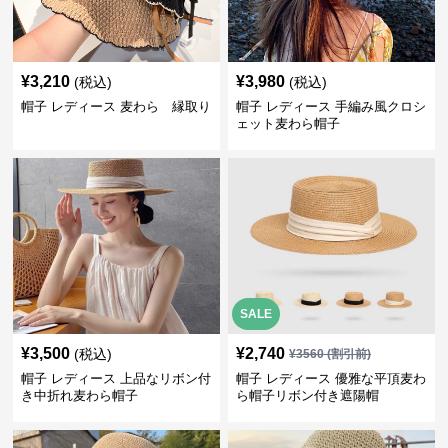
¥
3,210
¥
3,980
(税込)
(税込)
帽子 レディース 麦わら 縁取り
帽子 レディース 手編み風クロシ
ェット麦わら帽子
SALE
¥
3,500
¥
2,740
(税込)
¥
3560
(割引前)
帽子 レディース 上品なリボン付
帽子 レディース 優雅な平頂麦わ
き中折れ麦わら帽子
ら帽子リボン付き遮陽帽