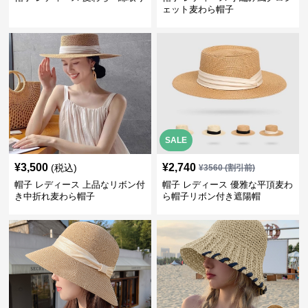
ェット麦わら帽子
SALE
¥
3,500
¥
2,740
(税込)
¥
3560
(割引前)
帽子 レディース 上品なリボン付
帽子 レディース 優雅な平頂麦わ
き中折れ麦わら帽子
ら帽子リボン付き遮陽帽