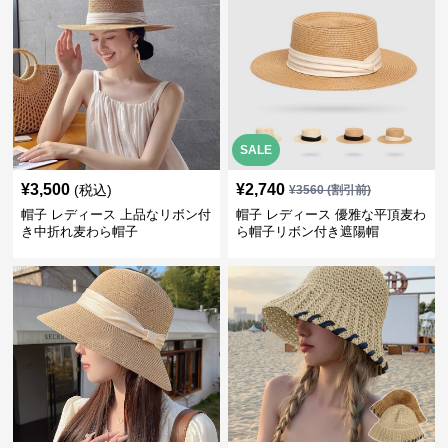
SALE
¥
3,500
¥
2,740
(税込)
¥
3560
(割引前)
帽子 レディース 上品なリボン付
帽子 レディース 優雅な平頂麦わ
き中折れ麦わら帽子
ら帽子リボン付き遮陽帽