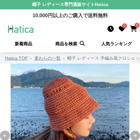
帽子 レディース
専門通販サイト
Hatica
10,000
円以上のご購入で送料無料
0
0
新着商品
商品を検索
人気ランキング
Hatica TOP
›
麦わらの一覧
›
帽子 レディース 手編み風クロシェ
Previous slide
Ne