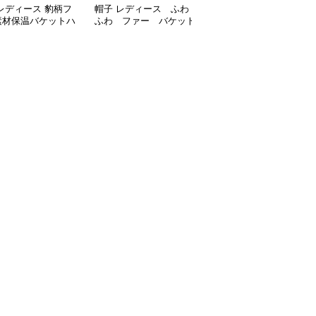
レディース 豹柄フ
帽子 レディース ふわ
帽子 レディース シンプ
素材保温バケットハ
ふわ ファー バケット
ルロゴワッペン付きつば
ハット
広バケット帽