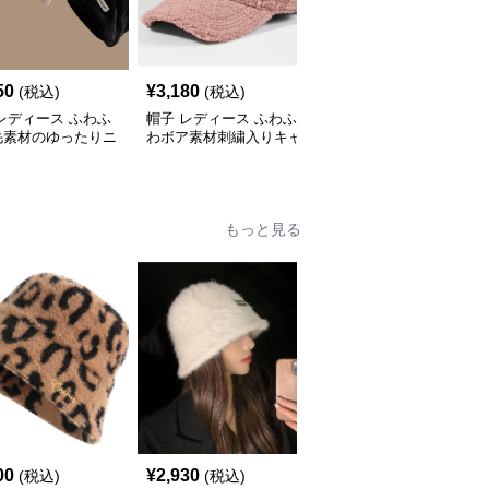
50
¥
3,180
¥
3,430
(税込)
(税込)
(税込)
レディース ふわふ
帽子 レディース ふわふ
帽子 レディース キャッ
毛素材のゆったりニ
わボア素材刺繍入りキャ
プ ロゴ
帽
ップ
もっと見る
00
¥
2,930
¥
3,180
(税込)
(税込)
(税込)