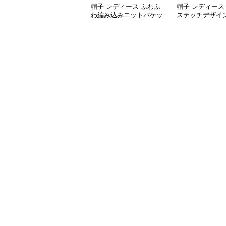
帽子 レディース ふわふ
帽子 レディース
わ編み込みニットバケッ
ステッチデザイ
トハット
トハット