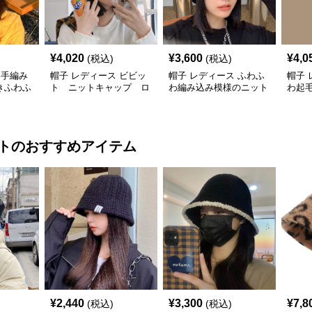
¥
4,020
¥
3,600
¥
4,0
(税込)
(税込)
 手編み
帽子 レディース ビビッ
帽子 レディース ふわふ
帽子 
きふわふ
ト ニットキャップ ロ
わ編み込み模様のニット
わ起
ゴ
帽子レディース
ット
ト
のおすすめアイテム
¥
2,440
¥
3,300
¥
7,8
(税込)
(税込)