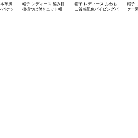
 本革風
帽子 レディース 編み目
帽子 レディース ふわも
帽子 
ンバケッ
模様つば付きニット帽
こ質感配色パイピングバ
ァー
ケット帽
ット