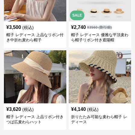
SALE
¥
3,500
¥
2,740
(税込)
¥
3560
(割引前)
帽子 レディース 上品なリボン付
帽子 レディース 優雅な平頂麦わ
き中折れ麦わら帽子
ら帽子リボン付き遮陽帽
¥
3,620
¥
4,140
(税込)
(税込)
帽子 レディース 上品リボン付き
折りたたみ可能な麦わら帽子 レ
つば広麦わらハット
ディース