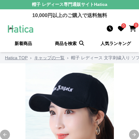
帽子 レディース
専門通販サイト
Hatica
10,000
円以上のご購入で送料無料
0
0
新着商品
商品を検索
人気ランキング
Hatica TOP
›
キャップの一覧
›
帽子 レディース 文字刺繍入り ソ
Previous slide
Ne