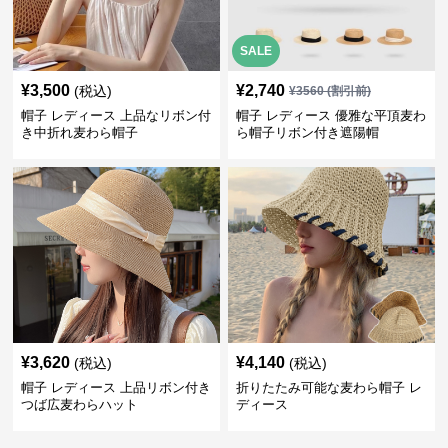
SALE
¥
3,500
¥
2,740
(税込)
¥
3560
(割引前)
帽子 レディース 上品なリボン付
帽子 レディース 優雅な平頂麦わ
き中折れ麦わら帽子
ら帽子リボン付き遮陽帽
¥
3,620
¥
4,140
(税込)
(税込)
帽子 レディース 上品リボン付き
折りたたみ可能な麦わら帽子 レ
つば広麦わらハット
ディース