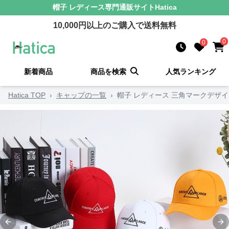
帽子 レディース
専門通販サイト
Hatica
10,000
円以上のご購入で送料無料
0
0
新着商品
商品を検索
人気ランキング
Hatica TOP
›
キャップの一覧
›
帽子 レディース 三角マークデザ
Previous slide
Ne