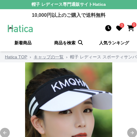
帽子 レディース
専門通販サイト
Hatica
10,000
円以上のご購入で送料無料
0
0
新着商品
商品を検索
人気ランキング
Hatica TOP
›
キャップの一覧
›
帽子 レディース スポーティサン
Previous slide
Ne