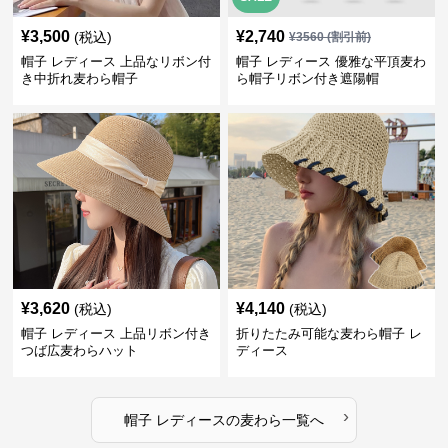
¥
3,500
¥
2,740
(税込)
¥
3560
(割引前)
帽子 レディース 上品なリボン付
帽子 レディース 優雅な平頂麦わ
き中折れ麦わら帽子
ら帽子リボン付き遮陽帽
¥
3,620
¥
4,140
(税込)
(税込)
帽子 レディース 上品リボン付き
折りたたみ可能な麦わら帽子 レ
つば広麦わらハット
ディース
›
帽子 レディース
の
麦わら
一覧へ