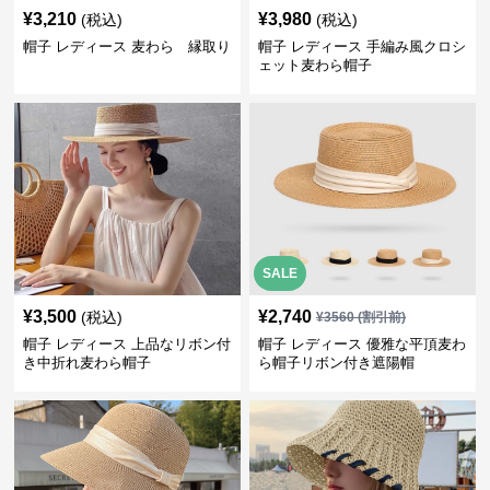
¥
3,210
¥
3,980
(税込)
(税込)
帽子 レディース 麦わら 縁取り
帽子 レディース 手編み風クロシ
ェット麦わら帽子
SALE
¥
3,500
¥
2,740
(税込)
¥
3560
(割引前)
帽子 レディース 上品なリボン付
帽子 レディース 優雅な平頂麦わ
き中折れ麦わら帽子
ら帽子リボン付き遮陽帽