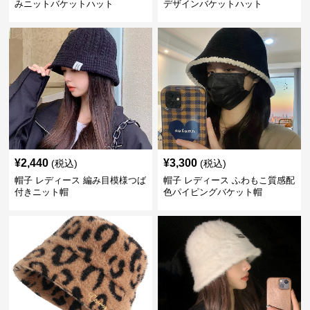
みニットバケットハット
デザインバケットハット
¥
2,440
¥
3,300
(税込)
(税込)
帽子 レディース 編み目模様つば
帽子 レディース ふわもこ質感配
付きニット帽
色パイピングバケット帽