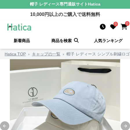
帽子 レディース
専門通販サイト
Hatica
10,000
円以上のご購入で送料無料
0
0
新着商品
商品を検索
人気ランキング
Hatica TOP
›
キャップの一覧
›
帽子 レディース シンプル刺繍ロ
Previous slide
Ne