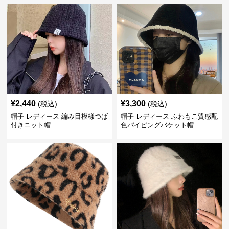
¥
2,440
¥
3,300
(税込)
(税込)
帽子 レディース 編み目模様つば
帽子 レディース ふわもこ質感配
付きニット帽
色パイピングバケット帽