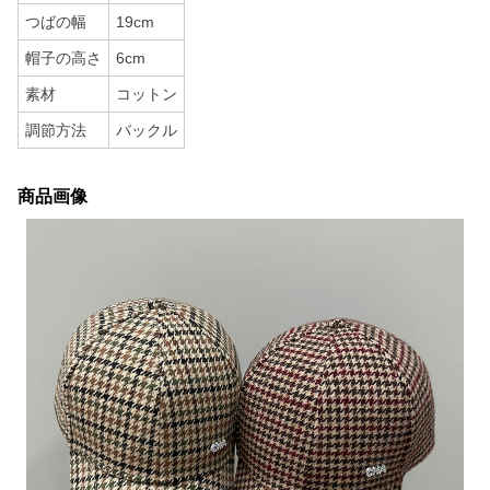
つばの幅
19cm
帽子の高さ
6cm
素材
コットン
調節方法
バックル
商品画像