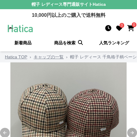
帽子 レディース
専門通販サイト
Hatica
10,000
円以上のご購入で送料無料
0
0
新着商品
商品を検索
人気ランキング
Hatica TOP
›
キャップの一覧
›
帽子 レディース 千鳥格子柄ベー
Previous slide
Ne