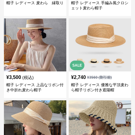
帽子 レディース 麦わら 縁取り
帽子 レディース 手編み風クロシ
ェット麦わら帽子
SALE
¥
3,500
¥
2,740
(税込)
¥
3560
(割引前)
帽子 レディース 上品なリボン付
帽子 レディース 優雅な平頂麦わ
き中折れ麦わら帽子
ら帽子リボン付き遮陽帽