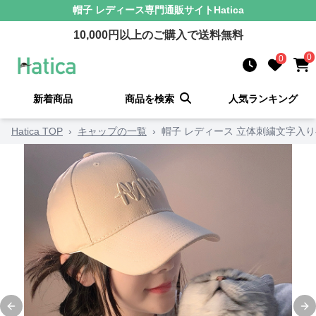
帽子 レディース
専門通販サイト
Hatica
10,000
円以上のご購入で送料無料
0
0
新着商品
商品を検索
人気ランキング
Hatica TOP
›
キャップの一覧
›
帽子 レディース 立体刺繍文字入
Previous slide
Ne