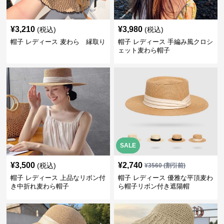
¥
3,210
¥
3,980
(税込)
(税込)
帽子 レディース 麦わら 縁取り
帽子 レディース 手編み風クロシ
ェット麦わら帽子
SALE
¥
3,500
¥
2,740
(税込)
¥
3560
(割引前)
帽子 レディース 上品なリボン付
帽子 レディース 優雅な平頂麦わ
き中折れ麦わら帽子
ら帽子リボン付き遮陽帽