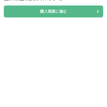
購入画面に進む
購入画面に進む
Hatica
について
会社概要
利用規約