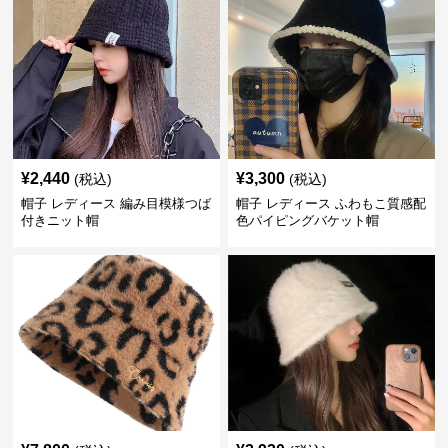
¥
2,440
¥
3,300
(税込)
(税込)
帽子 レディース 編み目模様つば
帽子 レディース ふわもこ質感配
付きニット帽
色パイピングバケット帽