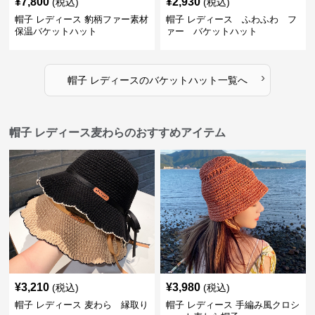
¥
7,800
¥
2,930
(税込)
(税込)
帽子 レディース 豹柄ファー素材
帽子 レディース ふわふわ フ
保温バケットハット
ァー バケットハット
›
帽子 レディース
の
バケットハット
一覧へ
帽子 レディース麦わらのおすすめアイテム
¥
3,210
¥
3,980
(税込)
(税込)
帽子 レディース 麦わら 縁取り
帽子 レディース 手編み風クロシ