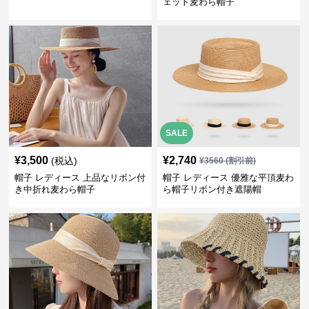
ェット麦わら帽子
SALE
¥
3,500
¥
2,740
(税込)
¥
3560
(割引前)
帽子 レディース 上品なリボン付
帽子 レディース 優雅な平頂麦わ
き中折れ麦わら帽子
ら帽子リボン付き遮陽帽