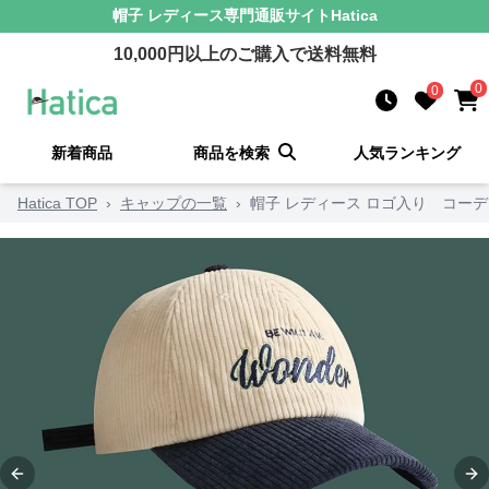
帽子 レディース
専門通販サイト
Hatica
10,000
円以上のご購入で送料無料
0
0
新着商品
商品を検索
人気ランキング
Hatica TOP
›
キャップの一覧
›
帽子 レディース ロゴ入り コー
Previous slide
Ne