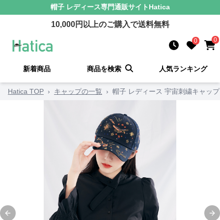
帽子 レディース
専門通販サイト
Hatica
10,000
円以上のご購入で送料無料
0
0
新着商品
商品を検索
人気ランキング
Hatica TOP
›
キャップの一覧
›
帽子 レディース 宇宙刺繍キャップ
Previous slide
Ne