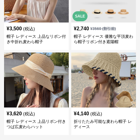
SALE
¥
3,500
¥
2,740
(税込)
¥
3560
(割引前)
帽子 レディース 上品なリボン付
帽子 レディース 優雅な平頂麦わ
き中折れ麦わら帽子
ら帽子リボン付き遮陽帽
¥
3,620
¥
4,140
(税込)
(税込)
帽子 レディース 上品リボン付き
折りたたみ可能な麦わら帽子 レ
つば広麦わらハット
ディース