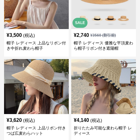
SALE
¥
3,500
¥
2,740
(税込)
¥
3560
(割引前)
帽子 レディース 上品なリボン付
帽子 レディース 優雅な平頂麦わ
き中折れ麦わら帽子
ら帽子リボン付き遮陽帽
¥
3,620
¥
4,140
(税込)
(税込)
帽子 レディース 上品リボン付き
折りたたみ可能な麦わら帽子 レ
つば広麦わらハット
ディース