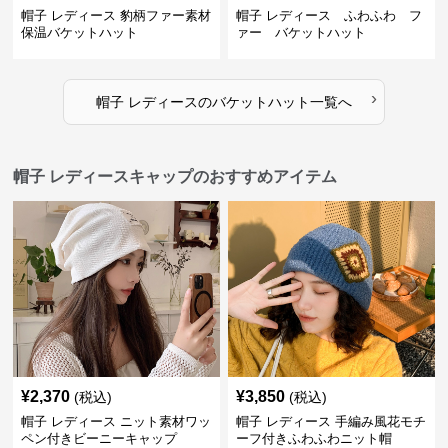
帽子 レディース 豹柄ファー素材
帽子 レディース ふわふわ フ
保温バケットハット
ァー バケットハット
›
帽子 レディース
の
バケットハット
一覧へ
帽子 レディースキャップのおすすめアイテム
¥
2,370
¥
3,850
(税込)
(税込)
帽子 レディース ニット素材ワッ
帽子 レディース 手編み風花モチ
ペン付きビーニーキャップ
ーフ付きふわふわニット帽