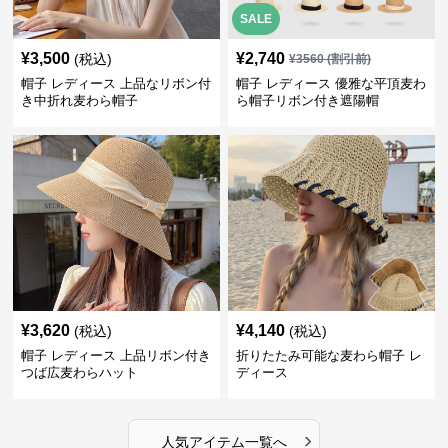
SALE
¥
3,500
¥
2,740
(税込)
¥
3560
(割引前)
帽子 レディース 上品なリボン付
帽子 レディース 優雅な平頂麦わ
き中折れ麦わら帽子
ら帽子リボン付き遮陽帽
¥
3,620
¥
4,140
(税込)
(税込)
帽子 レディース 上品リボン付き
折りたたみ可能な麦わら帽子 レ
つば広麦わらハット
ディース
›
人気アイテム一覧へ