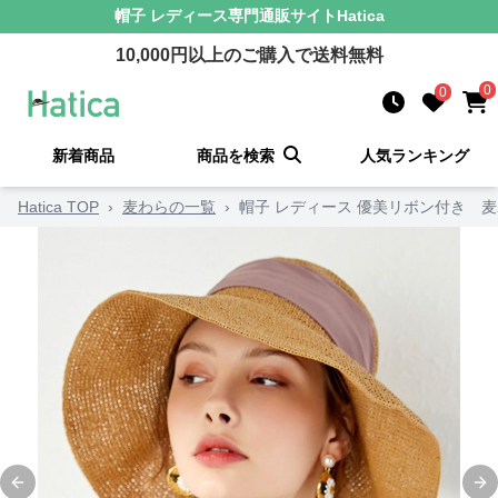
帽子 レディース
専門通販サイト
Hatica
10,000
円以上のご購入で送料無料
0
0
新着商品
商品を検索
人気ランキング
Hatica TOP
›
麦わらの一覧
›
帽子 レディース 優美リボン付き 
Previous slide
Ne