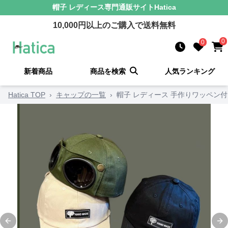
帽子 レディース
専門通販サイト
Hatica
10,000
円以上のご購入で送料無料
0
0
新着商品
商品を検索
人気ランキング
Hatica TOP
›
キャップの一覧
›
帽子 レディース 手作りワッペン
Previous slide
Ne