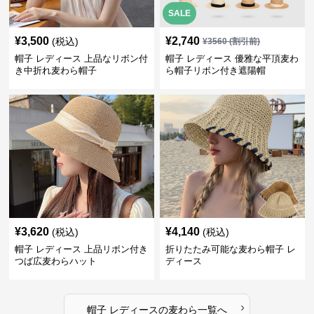
SALE
¥
3,500
¥
2,740
(税込)
¥
3560
(割引前)
帽子 レディース 上品なリボン付
帽子 レディース 優雅な平頂麦わ
き中折れ麦わら帽子
ら帽子リボン付き遮陽帽
¥
3,620
¥
4,140
(税込)
(税込)
帽子 レディース 上品リボン付き
折りたたみ可能な麦わら帽子 レ
つば広麦わらハット
ディース
›
帽子 レディース
の
麦わら
一覧へ