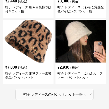
¥
2,440
¥
3,300
(税込)
(税込)
帽子 レディース 編み目模様つば
帽子 レディース ふわもこ質感配
付きニット帽
色パイピングバケット帽
¥
7,800
¥
2,930
(税込)
(税込)
帽子 レディース 豹柄ファー素材
帽子 レディース ふわふわ フ
保温バケットハット
ァー バケットハット
›
帽子 レディース
の
バケットハット
一覧へ