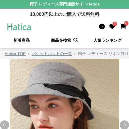
帽子 レディース
専門通販サイト
Hatica
10,000
円以上のご購入で送料無料
0
0
新着商品
商品を検索
人気ランキング
Hatica TOP
›
バケットハットの一覧
›
帽子 レディース リボン飾
Previous slide
Ne