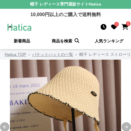
帽子 レディース
専門通販サイト
Hatica
10,000
円以上のご購入で送料無料
0
0
新着商品
商品を検索
人気ランキング
Hatica TOP
›
バケットハットの一覧
›
帽子 レディース ストロー
Previous slide
Ne