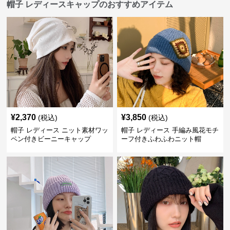
帽子 レディースキャップのおすすめアイテム
¥
2,370
¥
3,850
(税込)
(税込)
帽子 レディース ニット素材ワッ
帽子 レディース 手編み風花モチ
ペン付きビーニーキャップ
ーフ付きふわふわニット帽