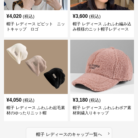
¥
4,020
¥
3,600
(税込)
(税込)
帽子 レディース ビビット ニッ
帽子 レディース ふわふわ編み込
トキャップ ロゴ
み模様のニット帽子レディース
¥
4,050
¥
3,180
(税込)
(税込)
帽子 レディース ふわふわ起毛素
帽子 レディース ふわふわボア素
材のゆったりニット帽
材刺繍入りキャップ
›
帽子 レディース
の
キャップ
一覧へ