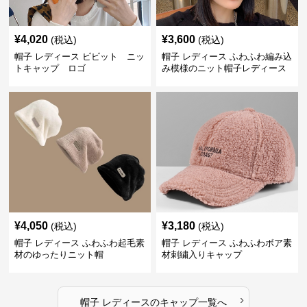
¥
4,020
¥
3,600
(税込)
(税込)
帽子 レディース ビビット ニッ
帽子 レディース ふわふわ編み込
トキャップ ロゴ
み模様のニット帽子レディース
¥
4,050
¥
3,180
(税込)
(税込)
帽子 レディース ふわふわ起毛素
帽子 レディース ふわふわボア素
材のゆったりニット帽
材刺繍入りキャップ
›
帽子 レディース
の
キャップ
一覧へ