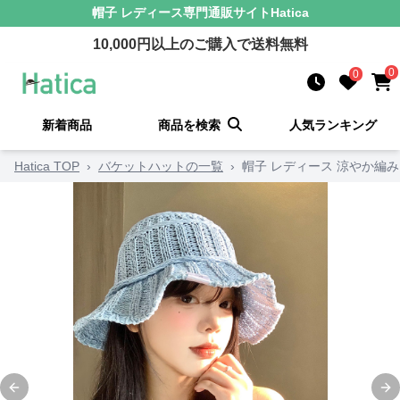
帽子 レディース
専門通販サイト
Hatica
10,000
円以上のご購入で送料無料
0
0
新着商品
商品を検索
人気ランキング
Hatica TOP
›
バケットハットの一覧
›
帽子 レディース 涼やか編
Previous slide
Ne