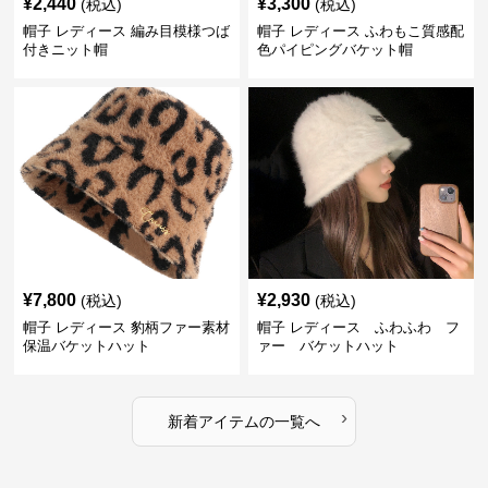
¥
2,440
¥
3,300
(税込)
(税込)
帽子 レディース 編み目模様つば
帽子 レディース ふわもこ質感配
付きニット帽
色パイピングバケット帽
¥
7,800
¥
2,930
(税込)
(税込)
帽子 レディース 豹柄ファー素材
帽子 レディース ふわふわ フ
保温バケットハット
ァー バケットハット
›
新着アイテムの一覧へ