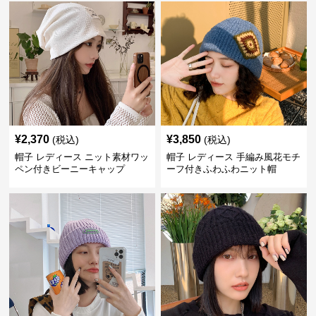
¥
2,370
¥
3,850
(税込)
(税込)
帽子 レディース ニット素材ワッ
帽子 レディース 手編み風花モチ
ペン付きビーニーキャップ
ーフ付きふわふわニット帽