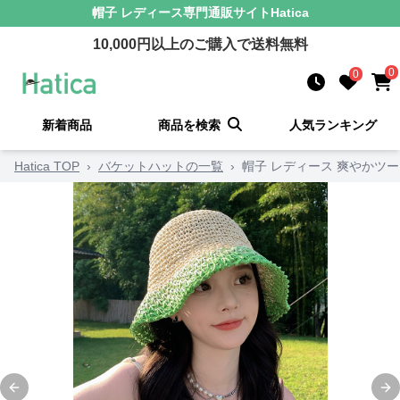
帽子 レディース
専門通販サイト
Hatica
10,000
円以上のご購入で送料無料
0
0
新着商品
商品を検索
人気ランキング
Hatica TOP
›
バケットハットの一覧
›
帽子 レディース 爽やかツ
Previous slide
Ne