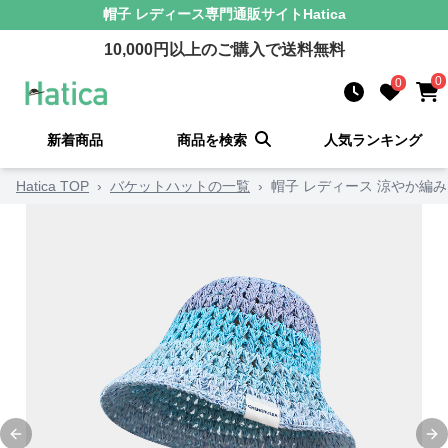
帽子 レディース
専門通販サイト
Hatica
10,000
円以上のご購入で送料無料
0
0
新着商品
商品を検索
人気ランキング
Hatica TOP
›
バケットハットの一覧
›
帽子 レディース 涼やか編
Previous slide
Ne