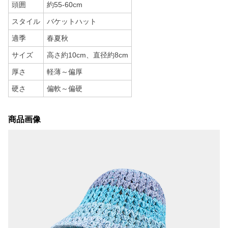
頭囲
約55-60cm
スタイル
バケットハット
適季
春夏秋
サイズ
高さ約10cm、直径約8cm
厚さ
軽薄～偏厚
硬さ
偏軟～偏硬
商品画像