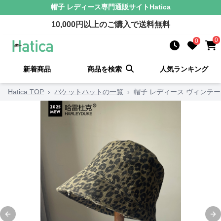
帽子 レディース
専門通販サイト
Hatica
10,000
円以上のご購入で送料無料
0
0
新着商品
商品を検索
人気ランキング
Hatica TOP
›
バケットハットの一覧
›
帽子 レディース ヴィンテ
Previous slide
Ne