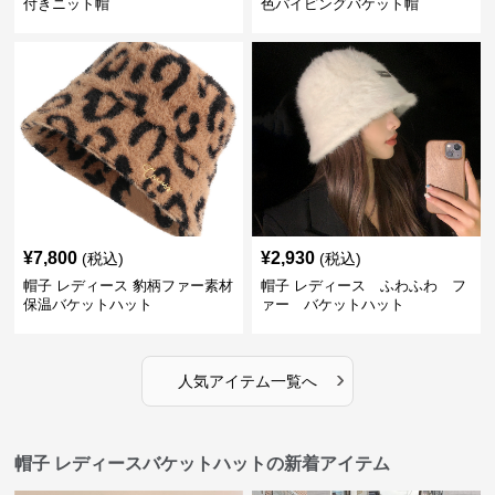
付きニット帽
色パイピングバケット帽
¥
7,800
¥
2,930
(税込)
(税込)
帽子 レディース 豹柄ファー素材
帽子 レディース ふわふわ フ
保温バケットハット
ァー バケットハット
›
人気アイテム一覧へ
帽子 レディースバケットハットの新着アイテム