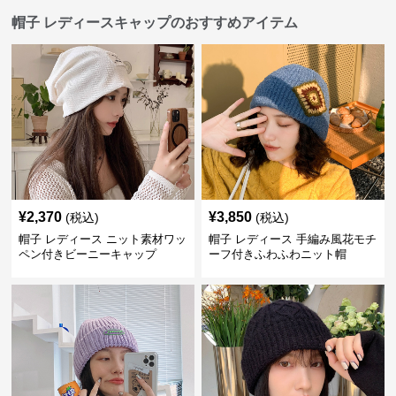
帽子 レディースキャップのおすすめアイテム
¥
2,370
¥
3,850
(税込)
(税込)
帽子 レディース ニット素材ワッ
帽子 レディース 手編み風花モチ
ペン付きビーニーキャップ
ーフ付きふわふわニット帽