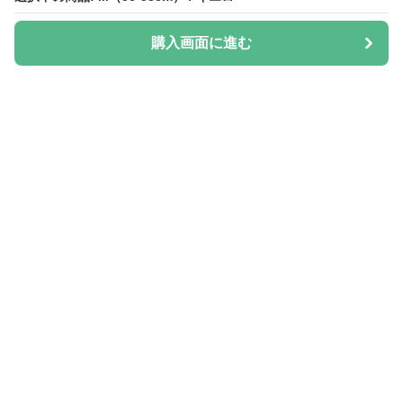
購入画面に進む
購入画面に進む
Hatica
について
会社概要
利用規約