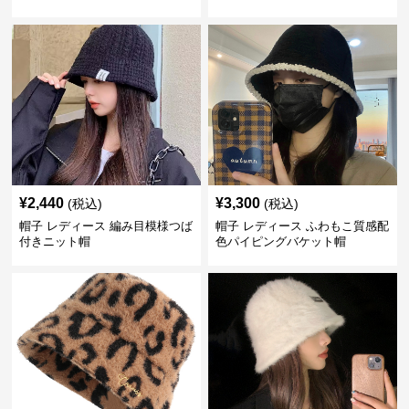
¥
2,440
¥
3,300
(税込)
(税込)
帽子 レディース 編み目模様つば
帽子 レディース ふわもこ質感配
付きニット帽
色パイピングバケット帽