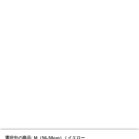
選択中の商品: M（56-58cm） / イエロー
選択中の商品: M（56-58cm） / イエロー