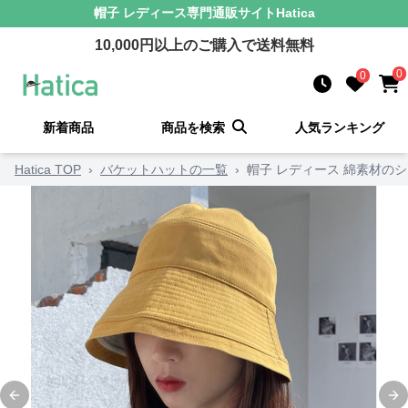
帽子 レディース
専門通販サイト
Hatica
10,000
円以上のご購入で送料無料
0
0
新着商品
商品を検索
人気ランキング
Hatica TOP
›
バケットハットの一覧
›
帽子 レディース 綿素材の
Previous slide
Ne