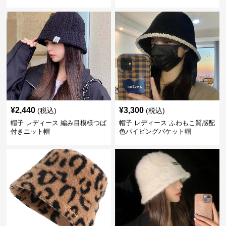
¥
2,440
¥
3,300
(税込)
(税込)
帽子 レディース 編み目模様つば
帽子 レディース ふわもこ質感配
付きニット帽
色パイピングバケット帽