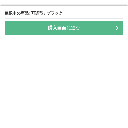
選択中の商品: 可调节 / ブラック
選択中の商品: 可调节 / ブラック
購入画面に進む
購入画面に進む
Hatica
について
会社概要