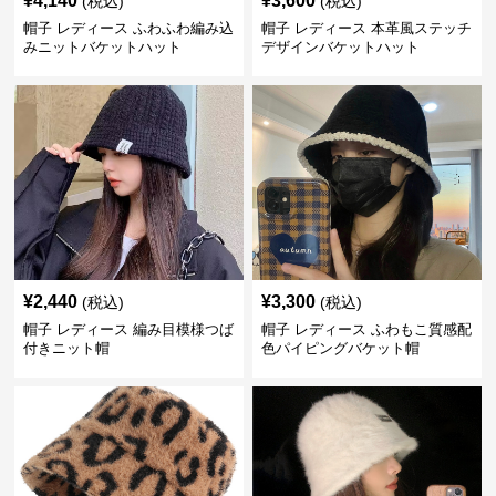
¥
4,140
¥
3,600
(税込)
(税込)
帽子 レディース ふわふわ編み込
帽子 レディース 本革風ステッチ
みニットバケットハット
デザインバケットハット
¥
2,440
¥
3,300
(税込)
(税込)
帽子 レディース 編み目模様つば
帽子 レディース ふわもこ質感配
付きニット帽
色パイピングバケット帽