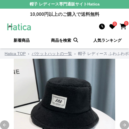
帽子 レディース
専門通販サイト
Hatica
10,000
円以上のご購入で送料無料
0
0
新着商品
商品を検索
人気ランキング
Hatica TOP
›
バケットハットの一覧
›
帽子 レディース ふわふわ
Previous slide
Ne