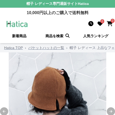
帽子 レディース
専門通販サイト
Hatica
10,000
円以上のご購入で送料無料
0
0
新着商品
商品を検索
人気ランキング
Hatica TOP
›
バケットハットの一覧
›
帽子 レディース 上品なフ
Previous slide
Ne