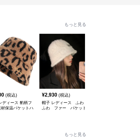
もっと見る
00
¥
2,930
¥
3,180
(税込)
(税込)
(税込)
レディース 豹柄フ
帽子 レディース ふわ
帽子 レディース シンプ
素材保温バケットハ
ふわ ファー バケット
ルロゴワッペン付きつば
ハット
広バケット帽
もっと見る