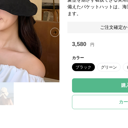
備えたバケットハットは、海
ます。
ご注文確定か
Next slide
3,580
円
カラー
ブラック
グリーン
購
カー