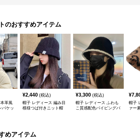
ト
のおすすめアイテム
¥
2,440
¥
3,300
¥
7,8
(税込)
(税込)
 本革風
帽子 レディース 編み目
帽子 レディース ふわも
帽子 
ンバケッ
模様つば付きニット帽
こ質感配色パイピングバ
ァー
ケット帽
ット
すめアイテム