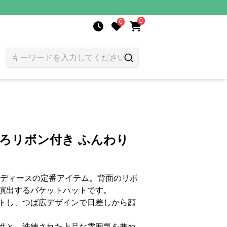
0
0
後ろリボン付き ふんわり
レディースの定番アイテム。背面のリボ
演出するバケットハットです。
トし、つば広デザインで日差しから顔
性と、洗練された上品な雰囲気を兼ね