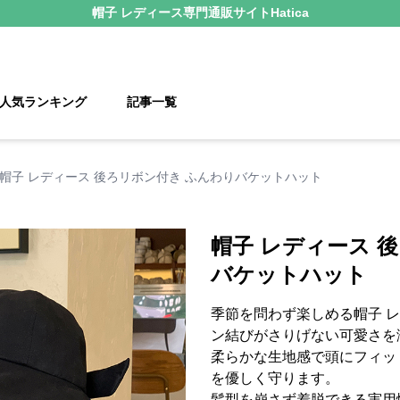
帽子 レディース
専門通販サイト
Hatica
人気ランキング
記事一覧
帽子 レディース 後ろリボン付き ふんわりバケットハット
帽子 レディース 
バケットハット
季節を問わず楽しめる帽子 
ン結びがさりげない可愛さを
柔らかな生地感で頭にフィッ
を優しく守ります。
髪型を崩さず着脱できる実用