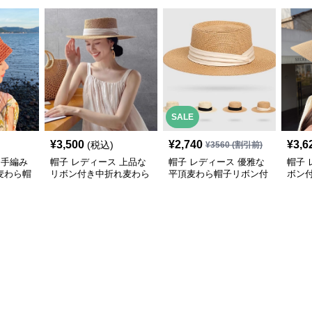
SALE
¥
3,500
¥
2,740
¥
3,6
(税込)
¥
3560
(割引前)
 手編み
帽子 レディース 上品な
帽子 レディース 優雅な
帽子 
麦わら帽
リボン付き中折れ麦わら
平頂麦わら帽子リボン付
ボン
帽子
き遮陽帽
ット