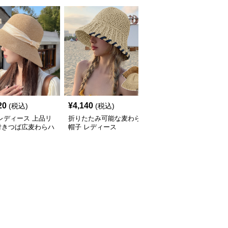
20
¥
4,140
¥
3,320
(税込)
(税込)
(税込)
レディース 上品リ
折りたたみ可能な麦わら
帽子 レディース 優美な
付きつば広麦わらハ
帽子 レディース
波型つばの涼麦わら帽子