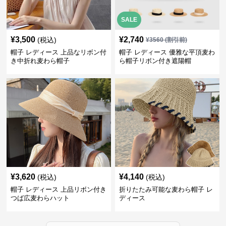
SALE
¥
3,500
¥
2,740
(税込)
¥
3560
(割引前)
帽子 レディース 上品なリボン付
帽子 レディース 優雅な平頂麦わ
き中折れ麦わら帽子
ら帽子リボン付き遮陽帽
¥
3,620
¥
4,140
(税込)
(税込)
帽子 レディース 上品リボン付き
折りたたみ可能な麦わら帽子 レ
つば広麦わらハット
ディース