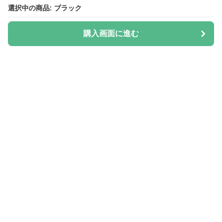
選択中の商品: ブラック
選択中の商品: ブラック
購入画面に進む
購入画面に進む
Hatica
について
会社概要
利用規約