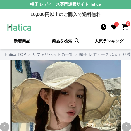
帽子 レディース
専門通販サイト
Hatica
10,000
円以上のご購入で送料無料
0
0
新着商品
商品を検索
人気ランキング
Hatica TOP
›
サファリハットの一覧
›
帽子 レディース ふんわり
Previous slide
Ne