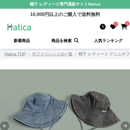
帽子 レディース
専門通販サイト
Hatica
10,000
円以上のご購入で送料無料
0
0
新着商品
商品を検索
人気ランキング
Hatica TOP
›
サファリハットの一覧
›
帽子 レディース デニムサ
Previous slide
Ne