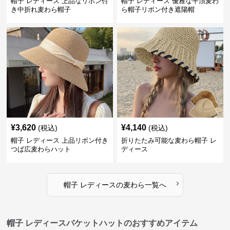
帽子 レディース 上品なリボン付
帽子 レディース 優雅な平頂麦わ
き中折れ麦わら帽子
ら帽子リボン付き遮陽帽
¥
3,620
¥
4,140
(税込)
(税込)
帽子 レディース 上品リボン付き
折りたたみ可能な麦わら帽子 レ
つば広麦わらハット
ディース
›
帽子 レディース
の
麦わら
一覧へ
帽子 レディースバケットハットのおすすめアイテム