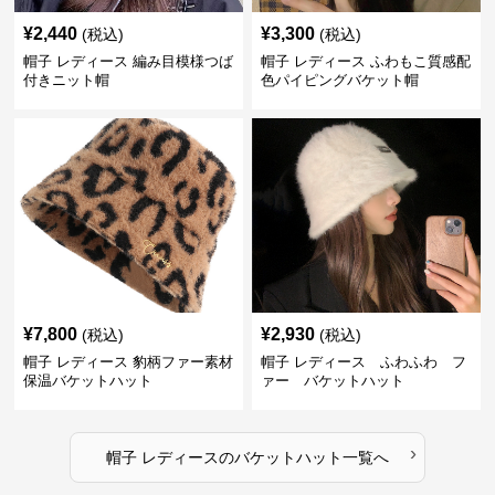
¥
2,440
¥
3,300
(税込)
(税込)
帽子 レディース 編み目模様つば
帽子 レディース ふわもこ質感配
付きニット帽
色パイピングバケット帽
¥
7,800
¥
2,930
(税込)
(税込)
帽子 レディース 豹柄ファー素材
帽子 レディース ふわふわ フ
保温バケットハット
ァー バケットハット
›
帽子 レディース
の
バケットハット
一覧へ