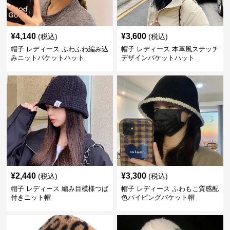
¥
4,140
¥
3,600
(税込)
(税込)
帽子 レディース ふわふわ編み込
帽子 レディース 本革風ステッチ
みニットバケットハット
デザインバケットハット
¥
2,440
¥
3,300
(税込)
(税込)
帽子 レディース 編み目模様つば
帽子 レディース ふわもこ質感配
付きニット帽
色パイピングバケット帽