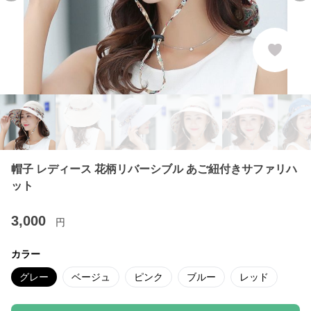
帽子 レディース 花柄リバーシブル あご紐付きサファリハ
ット
3,000
円
カラー
グレー
ベージュ
ピンク
ブルー
レッド