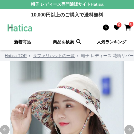
帽子 レディース
専門通販サイト
Hatica
10,000
円以上のご購入で送料無料
0
0
新着商品
商品を検索
人気ランキング
Hatica TOP
›
サファリハットの一覧
›
帽子 レディース 花柄リバ
Previous slide
Ne