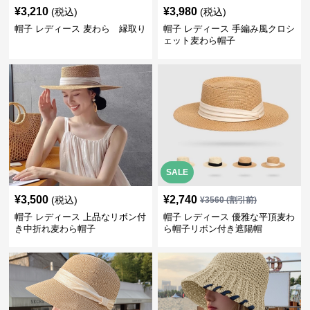
¥
3,210
¥
3,980
(税込)
(税込)
帽子 レディース 麦わら 縁取り
帽子 レディース 手編み風クロシ
ェット麦わら帽子
SALE
¥
3,500
¥
2,740
(税込)
¥
3560
(割引前)
帽子 レディース 上品なリボン付
帽子 レディース 優雅な平頂麦わ
き中折れ麦わら帽子
ら帽子リボン付き遮陽帽